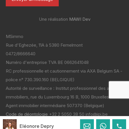
Une réalisation
MAWI Dev
MSimmo
Rue d'Eghezée, 11A à 5380 Fernelmont
0472/8666640
Numéro d'entreprise TVA BE 0662641048
RC professionnelle et cautionnement via AXA Belgium SA -
police n° 730.390.160 (BELGIQUE)
Autorité de surveillance : Institut professionnel des agents
immobiliers, rue du Luxembourg 16 B, 1000 Bruxelles
Code de déontologie
+32 2 5050 38 50 info@ipi.be
Eléonore Depry