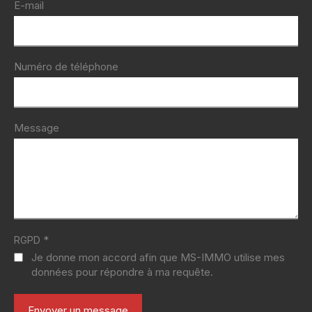
E-mail
Numéro de téléphone
Message
*
RGPD
Je donne mon accord afin que MS-IMMO utilise mes
données pour répondre à ma requête.