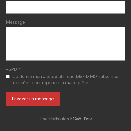
Message
*
RGPD
Je donne mon accord afin que MS-IMMO utilise mes
données pour répondre à ma requête.
Une réalisation
MAWI Dev