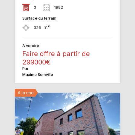
3
1992
Surface du terrain
m²
326
A vendre
Faire offre à partir de
299000€
Par
Maxime Somville
A la une