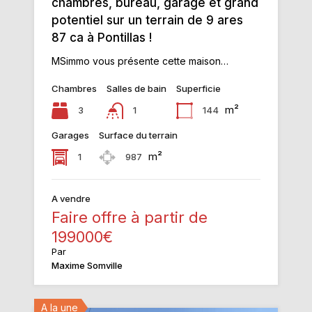
chambres, bureau, garage et grand
potentiel sur un terrain de 9 ares
87 ca à Pontillas !
MSimmo vous présente cette maison…
Chambres
Salles de bain
Superficie
m²
3
144
1
Garages
Surface du terrain
m²
1
987
A vendre
Faire offre à partir de
199000€
Par
Maxime Somville
A la une