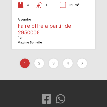
m²
4
81
1
A vendre
Faire offre à partir de
295000€
Par
Maxime Somville
1
2
3
4