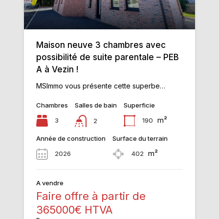
Maison neuve 3 chambres avec
possibilité de suite parentale – PEB
A à Vezin !
MSImmo vous présente cette superbe…
Chambres
Salles de bain
Superficie
m²
3
190
2
Année de construction
Surface du terrain
m²
2026
402
A vendre
Faire offre à partir de
365000€ HTVA