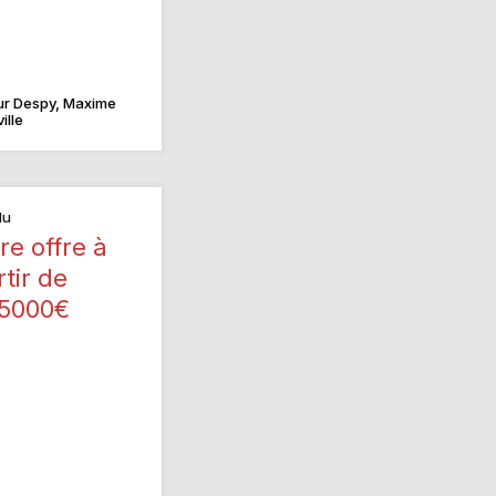
ur Despy, Maxime
ille
du
re offre à
rtir de
5000€