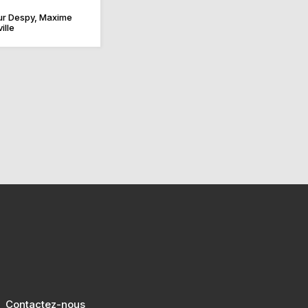
ur Despy, Maxime
ille
Contactez-nous