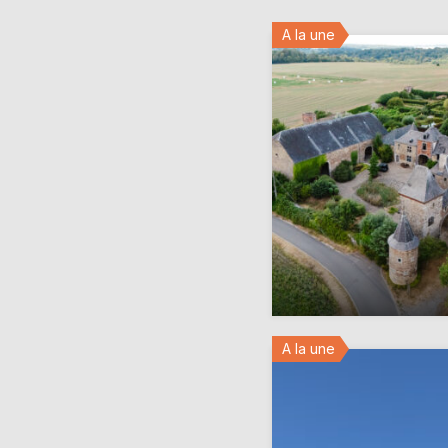
A la une
A la une