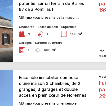
pa
potentiel sur un terrain de 9 ares
87 ca à Pontillas !
19
MSimmo vous présente cette maison…
Chambres
Salles de bain
Superficie
m²
3
144
1
Garages
Surface du terrain
m²
1
987
Par
Maxi
A ve
Ensemble immobilier composé
Fai
d’une maison 3 chambres, de 2
pa
granges, 3 garages et double
accès en plein cœur de Florennes !
29
MSimmo vous présente un ensemble…