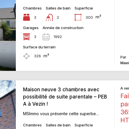
Chambres
Salles de bain
Superficie
m²
3
300
2
Garages
Année de construction
3
1992
Surface du terrain
m²
326
Par
Maxi
A ve
Maison neuve 3 chambres avec
Fai
possibilité de suite parentale – PEB
pa
A à Vezin !
36
MSImmo vous présente cette superbe…
HT
Chambres
Salles de bain
Superficie