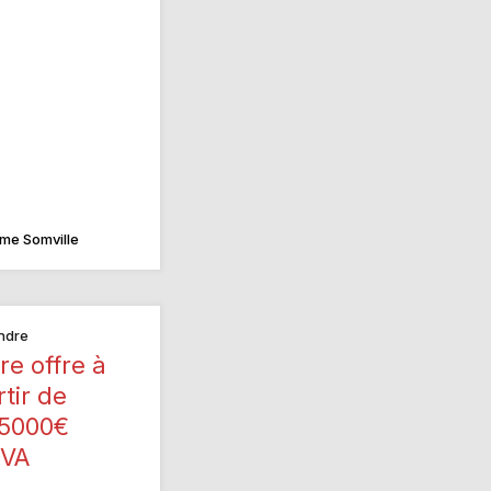
me Somville
ndre
re offre à
rtir de
5000€
VA