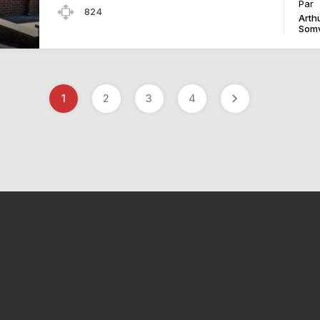
Par
824
Arth
Somv
1
2
3
4