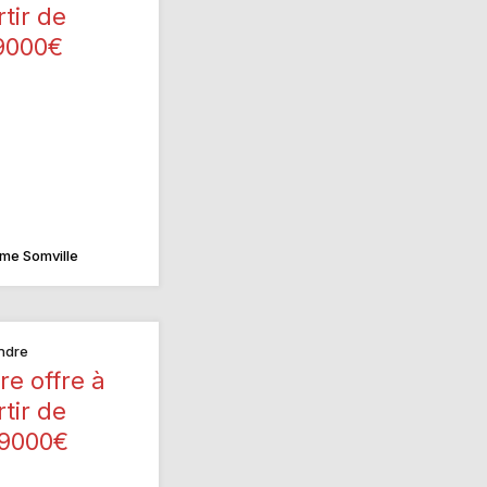
rtir de
9000€
me Somville
ndre
re offre à
rtir de
9000€