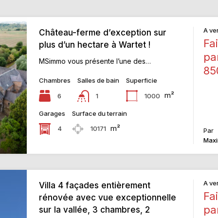
A ve
Château-ferme d’exception sur
Fai
plus d’un hectare à Wartet !
pa
MSimmo vous présente l’une des…
85
Chambres
Salles de bain
Superficie
m²
6
1000
1
Garages
Surface du terrain
m²
4
10171
Par
Maxi
A ve
Villa 4 façades entièrement
Fai
rénovée avec vue exceptionnelle
pa
sur la vallée, 3 chambres, 2