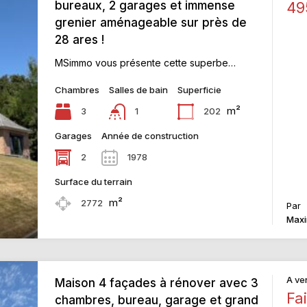
bureaux, 2 garages et immense
49
grenier aménageable sur près de
28 ares !
MSimmo vous présente cette superbe…
Chambres
Salles de bain
Superficie
m²
3
202
1
Garages
Année de construction
2
1978
Surface du terrain
m²
2772
Par
Maxi
A ve
Maison 4 façades à rénover avec 3
Fai
chambres, bureau, garage et grand