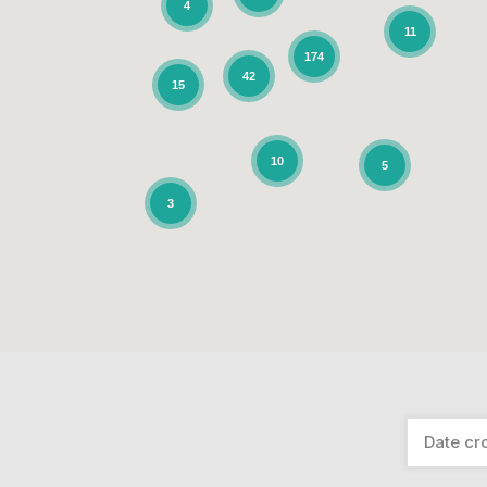
4
11
174
42
15
10
5
3
Date cr