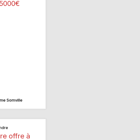
5000€
me Somville
ndre
re offre à