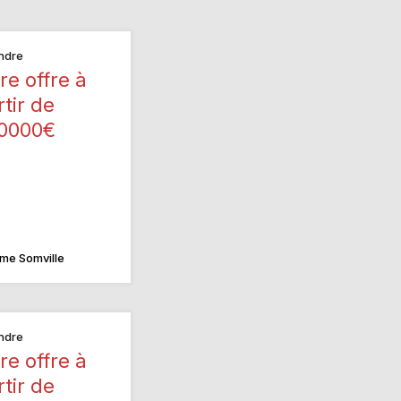
ndre
re offre à
rtir de
0000€
me Somville
ndre
re offre à
rtir de