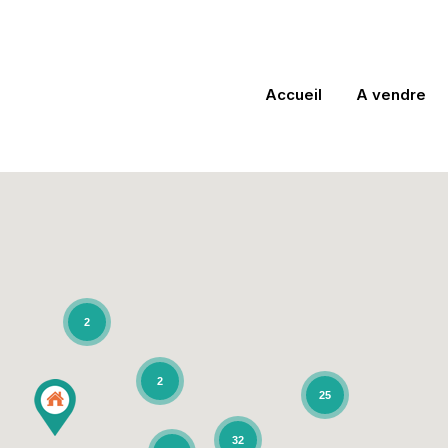
Accueil
A vendre
2
2
25
32