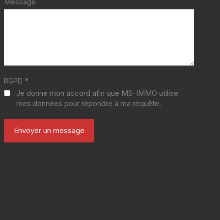
Message
*
RGPD
Je donne mon accord afin que MS-IMMO utilise
mes données pour répondre à ma requête.