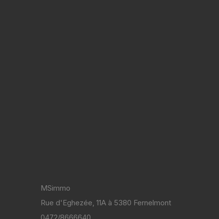
MSimmo
Rue d'Eghezée, 11A à 5380 Fernelmont
0472/8666640