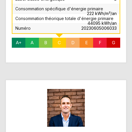
Consommation spécifique d'énergie primaire
222 kWh/m²/an
Consommation théorique totale d'énergie primaire
44095 kWh/an
Numéro
20230605006033
A+
A
B
C
D
E
F
G