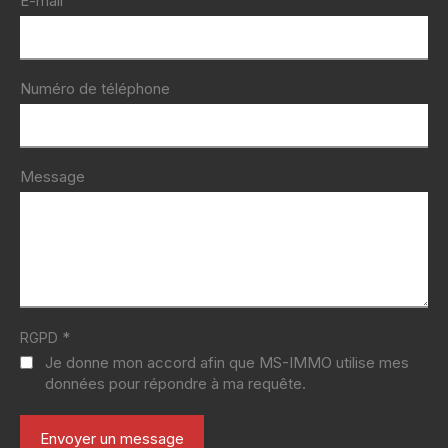
E-mail
Numéro de téléphone
Message
*
RGPD
Je donne mon accord afin que MS-IMMO utilise mes
données pour répondre à ma requête.