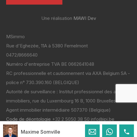
Une réalisation
MAWI Dev
MSimmo
Rue d'Eghezée, 11A à 5380 Fernelmont
0472/8666640
Numéro d'entreprise TVA BE 0662641048
RC professionnelle et cautionnement via AXA Belgium SA -
police n° 730.390.160 (BELGIQUE)
Autorité de surveillance : Institut professionnel des agents
immobiliers, rue du Luxembourg 16 B, 1000 Bruxelles
Code de déontologie
+32 2 5050 38 50 info@ipi.be
Maxime Somville