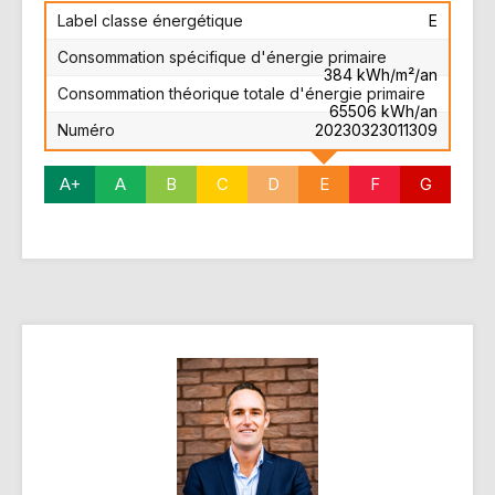
Label classe énergétique
E
Consommation spécifique d'énergie primaire
384 kWh/m²/an
Consommation théorique totale d'énergie primaire
65506 kWh/an
Numéro
20230323011309
A+
A
B
C
D
E
F
G