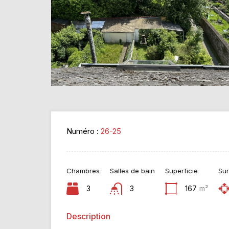
Numéro :
26-25
Chambres
Salles de bain
Superficie
Sur
3
3
167
m²
Description