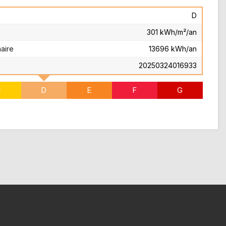
D
301 kWh/m²/an
aire
13696 kWh/an
20250324016933
C
D
E
F
G