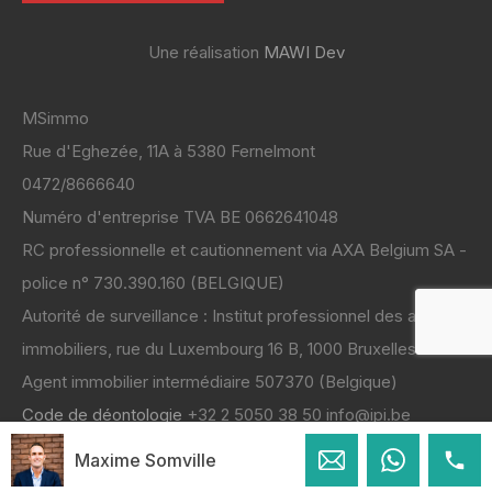
Une réalisation
MAWI Dev
MSimmo
Rue d'Eghezée, 11A à 5380 Fernelmont
0472/8666640
Numéro d'entreprise TVA BE 0662641048
RC professionnelle et cautionnement via AXA Belgium SA -
police n° 730.390.160 (BELGIQUE)
Autorité de surveillance : Institut professionnel des agents
immobiliers, rue du Luxembourg 16 B, 1000 Bruxelles
Code de déontologie
+32 2 5050 38 50 info@ipi.be
Maxime Somville