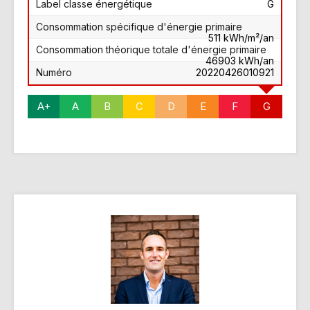
Label classe énergétique
G
Consommation spécifique d'énergie primaire
511 kWh/m²/an
Consommation théorique totale d'énergie primaire
46903 kWh/an
Numéro
20220426010921
A+
A
B
C
D
E
F
G