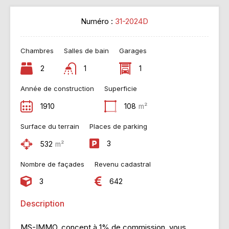
Numéro :
31-2024D
Chambres
Salles de bain
Garages
2
1
1
Année de construction
Superficie
1910
108
m²
Surface du terrain
Places de parking
3
532
m²
Nombre de façades
Revenu cadastral
3
642
Description
MS-IMMO, concept à 1% de commission, vous