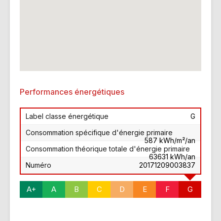
Performances énergétiques
Label classe énergétique
G
Consommation spécifique d'énergie primaire
587 kWh/m²/an
Consommation théorique totale d'énergie primaire
63631 kWh/an
Numéro
20171209003837
A+
A
B
C
D
E
F
G