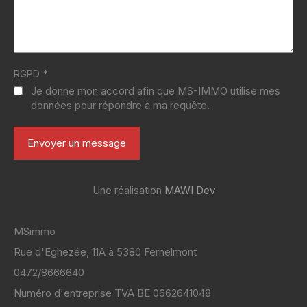
*
RGPD
Je donne mon accord afin que MS-IMMO utilise mes
données pour répondre à ma requête.
Une réalisation
MAWI Dev
MSimmo
Rue d'Eghezée, 11A à 5380 Fernelmont
0472/8666640
Numéro d'entreprise TVA BE 0662641048