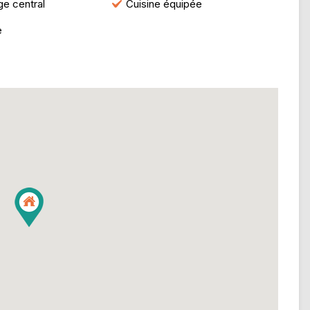
e central
Cuisine équipée
e