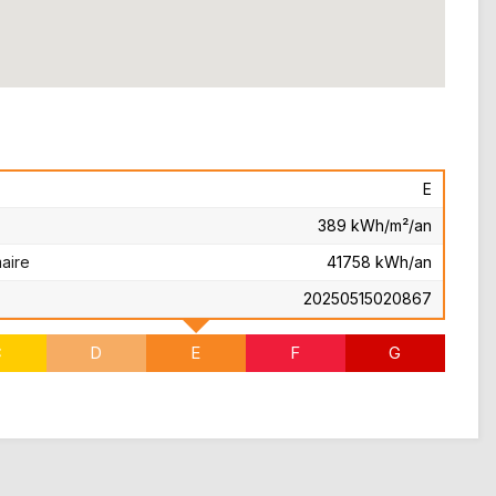
E
389 kWh/m²/an
aire
41758 kWh/an
20250515020867
C
D
E
F
G