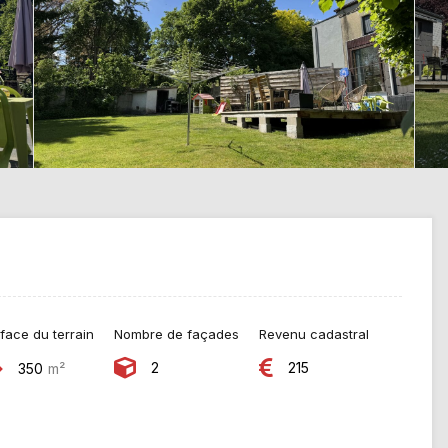
face du terrain
Nombre de façades
Revenu cadastral
2
215
350
m²