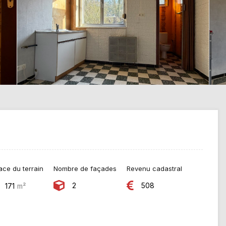
ace du terrain
Nombre de façades
Revenu cadastral
2
508
171
m²