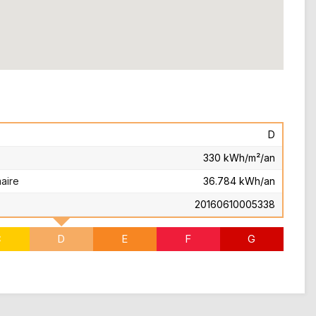
D
330 kWh/m²/an
aire
36.784 kWh/an
20160610005338
C
D
E
F
G