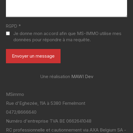
*
RGPD
Je donne mon accord afin que MS-IMMO utilise mes
données pour répondre à ma requête.
Une réalisation
MAWI Dev
MSimmo
Rue d'Eghezée, 11A à 5380 Fernelmont
0472/8666640
Numéro d'entreprise TVA BE 0662641048
RC professionnelle et cautionnement via AXA Belgium SA -