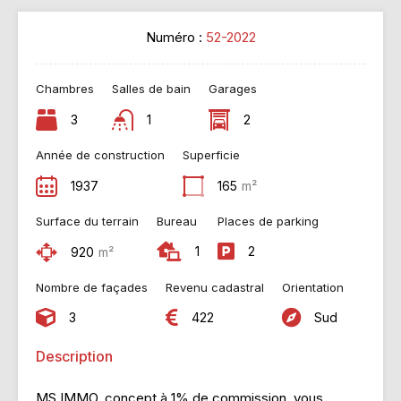
Numéro :
52-2022
Chambres
Salles de bain
Garages
3
1
2
Année de construction
Superficie
1937
165
m²
Surface du terrain
Bureau
Places de parking
1
2
920
m²
Nombre de façades
Revenu cadastral
Orientation
3
422
Sud
Description
MS IMMO, concept à 1% de commission, vous