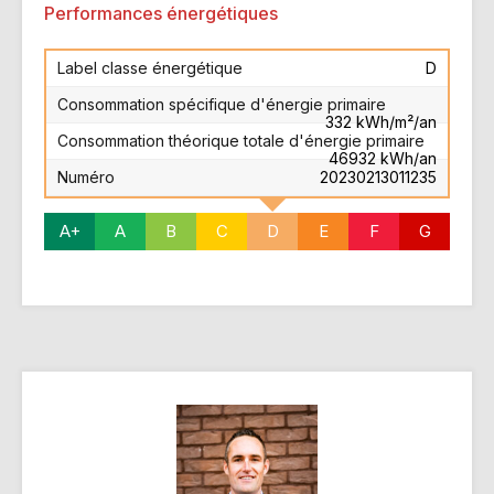
Performances énergétiques
Label classe énergétique
D
Consommation spécifique d'énergie primaire
332 kWh/m²/an
Consommation théorique totale d'énergie primaire
46932 kWh/an
Numéro
20230213011235
A+
A
B
C
D
E
F
G