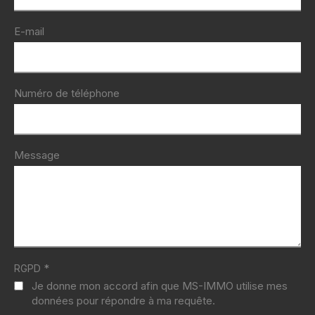
E-mail
Numéro de téléphone
Message
*
RGPD
Je donne mon accord afin que MS-IMMO utilise mes
données pour répondre à ma requête.