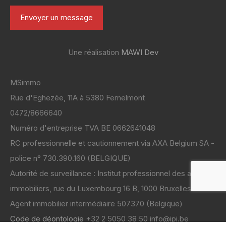
Une réalisation
MAWI Dev
MSimmo
Rue d'Eghezée, 11A à 5380 Fernelmont
0472/8666640
Numéro d'entreprise TVA BE 0662641048
RC professionnelle et cautionnement via AXA Belgium SA -
police n° 730.390.160 (BELGIQUE)
Autorité de surveillance : Institut professionnel des agents
immobiliers, rue du Luxembourg 16 B, 1000 Bruxelles
Code de déontologie
+32 2 5050 38 50 info@ipi.be