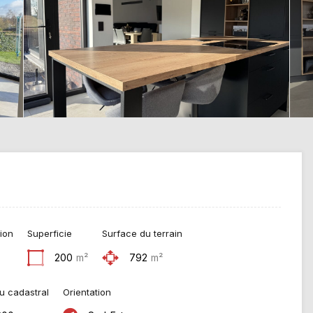
ion
Superficie
Surface du terrain
200
m²
792
m²
u cadastral
Orientation