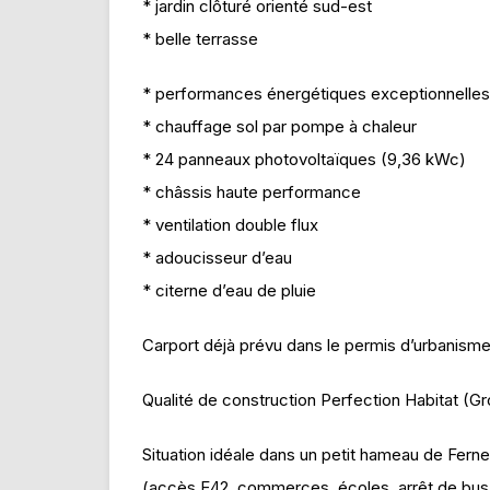
* jardin clôturé orienté sud-est
* belle terrasse
* performances énergétiques exceptionnelles
* chauffage sol par pompe à chaleur
* 24 panneaux photovoltaïques (9,36 kWc)
* châssis haute performance
* ventilation double flux
* adoucisseur d’eau
* citerne d’eau de pluie
Carport déjà prévu dans le permis d’urbanism
Qualité de construction Perfection Habitat (G
Situation idéale dans un petit hameau de Fer
(accès E42, commerces, écoles, arrêt de bus