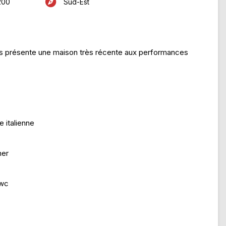
200
Sud-Est
 présente une maison très récente aux performances
e italienne
ner
 wc