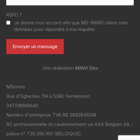
*
RGPD
Je donne mon accord afin que MS-IMMO utilise mes
données pour répondre à ma requête.
Une réalisation
MAWI Dev
MSimmo
Rue d'Eghezée, 11A à 5380 Fernelmont
0472/8666640
Numéro d'entreprise TVA BE 0662641048
RC professionnelle et cautionnement via AXA Belgium SA -
police n° 730.390.160 (BELGIQUE)