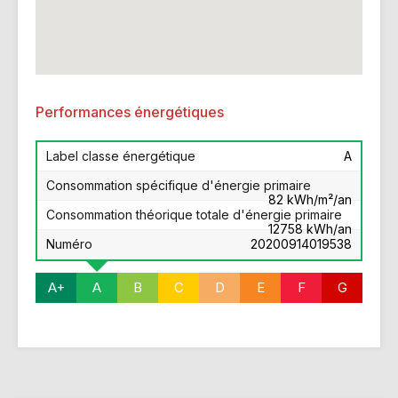
Performances énergétiques
Label classe énergétique
A
Consommation spécifique d'énergie primaire
82 kWh/m²/an
Consommation théorique totale d'énergie primaire
12758 kWh/an
Numéro
20200914019538
A+
A
B
C
D
E
F
G