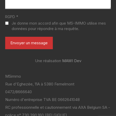
*
RGPD
Je donne mon accord afin que MS-IMMO utilise mes
données pour répondre à ma requête.
Une réalisation
MAWI Dev
MSimmo
Rue d'Eghezée, 11A à 5380 Fernelmont
0472/8666640
Numéro d'entreprise TVA BE 0662641048
RC professionnelle et cautionnement via AXA Belgium SA -
police n° 730.390.160 (BELGIQUE)