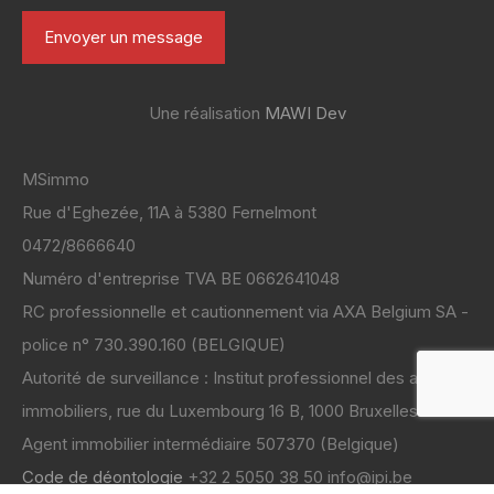
Une réalisation
MAWI Dev
MSimmo
Rue d'Eghezée, 11A à 5380 Fernelmont
0472/8666640
Numéro d'entreprise TVA BE 0662641048
RC professionnelle et cautionnement via AXA Belgium SA -
police n° 730.390.160 (BELGIQUE)
Autorité de surveillance : Institut professionnel des agents
immobiliers, rue du Luxembourg 16 B, 1000 Bruxelles
Code de déontologie
+32 2 5050 38 50 info@ipi.be