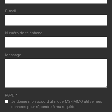
E-mail
Numéro de téléphone
Message
*
RGPD
Je donne mon accord afin que MS-IMMO utilise mes
données pour répondre à ma requête.