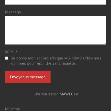
Message
*
RGPD
Je donne mon accord afin que MS-IMMO utilise mes
données pour répondre à ma requête.
Une réalisation
MAWI Dev
MSimmo