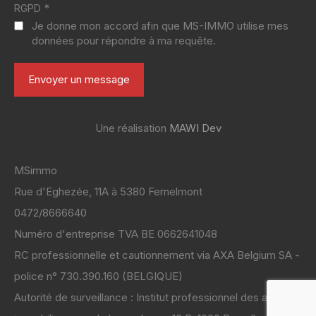
*
RGPD
Je donne mon accord afin que MS-IMMO utilise mes
données pour répondre à ma requête.
Une réalisation
MAWI Dev
MSimmo
Rue d'Eghezée, 11A à 5380 Fernelmont
0472/8666640
Numéro d'entreprise TVA BE 0662641048
RC professionnelle et cautionnement via AXA Belgium SA -
police n° 730.390.160 (BELGIQUE)
Autorité de surveillance : Institut professionnel des agents