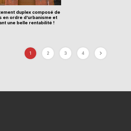
tement duplex composé de
s en ordre d’urbanisme et
ant une belle rentabilité !
1
2
3
4