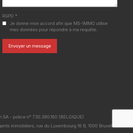
*
RGPD
Je donne mon accord afin que MS-IMMO utilise
mes données pour répondre à ma requête.
m SA - police n° 730.390.160 (BELGIQUE)
 agents immobiliers, rue du Luxembourg 16 B, 1000 Bruxelles