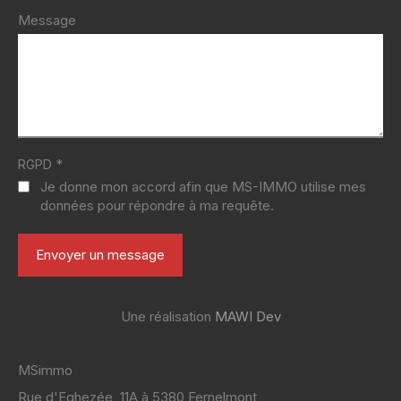
Message
*
RGPD
Je donne mon accord afin que MS-IMMO utilise mes
données pour répondre à ma requête.
Une réalisation
MAWI Dev
MSimmo
Rue d'Eghezée, 11A à 5380 Fernelmont