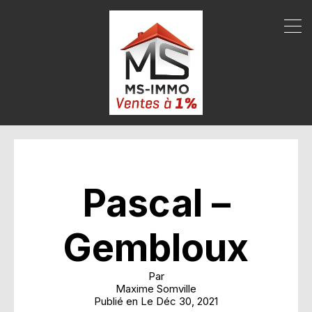
Pascal –
Gembloux
Par
Maxime Somville
Publié en Le
Déc 30, 2021