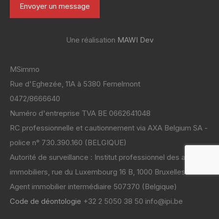
Une réalisation
MAWI Dev
MSimmo
Rue d'Eghezée, 11A à 5380 Fernelmont
0472/8666640
Numéro d'entreprise TVA BE 0662641048
RC professionnelle et cautionnement via AXA Belgium SA -
police n° 730.390.160 (BELGIQUE)
Autorité de surveillance : Institut professionnel des agents
immobiliers, rue du Luxembourg 16 B, 1000 Bruxelles
Code de déontologie
+32 2 5050 38 50 info@ipi.be