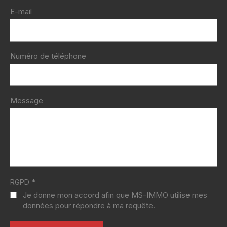
E-mail
Numéro de téléphone
Message
*
RGPD
Je donne mon accord afin que MS-IMMO utilise mes
données pour répondre à ma requête.