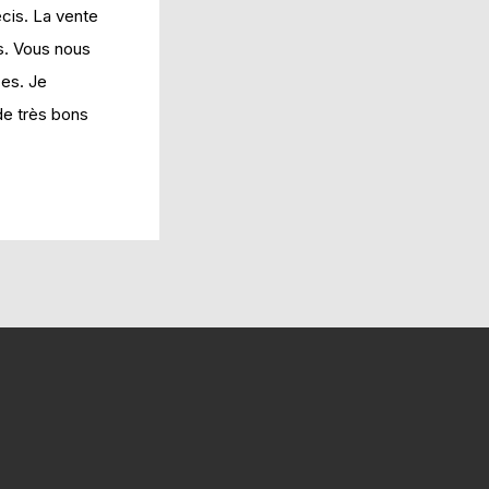
écis. La vente
s. Vous nous
ces. Je
de très bons