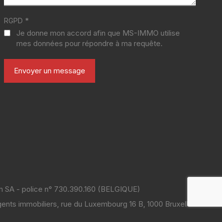
*
RGPD
Je donne mon accord afin que MS-IMMO utilise
mes données pour répondre à ma requête.
m SA - police n° 730.390.160 (BELGIQUE)
 agents immobiliers, rue du Luxembourg 16 B, 1000 Bruxelles