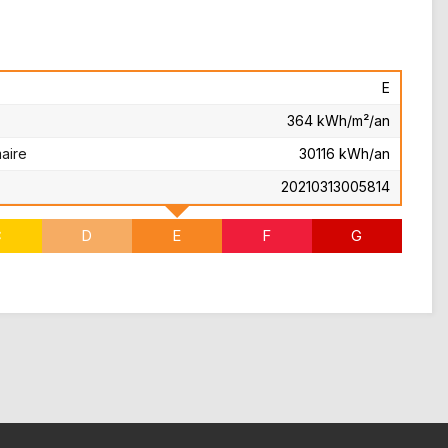
E
364 kWh/m²/an
aire
30116 kWh/an
20210313005814
C
D
E
F
G