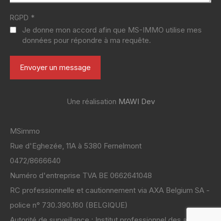
*
RGPD
Je donne mon accord afin que MS-IMMO utilise mes
données pour répondre à ma requête.
Une réalisation
MAWI Dev
MSimmo
Rue d'Eghezée, 11A à 5380 Fernelmont
0472/8666640
Numéro d'entreprise TVA BE 0662641048
RC professionnelle et cautionnement via AXA Belgium SA -
police n° 730.390.160 (BELGIQUE)
Autorité de surveillance : Institut professionnel des agents