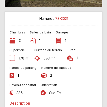
Numéro :
73-2021
Chambres
Salles de bain
Garages
3
1
1
Superficie
Surface du terrain
Bureau
1
178
m²
583
m²
Places de parking
Nombre de façades
1
3
Revenu cadastral
Orientation
386
Sud-Est
Description