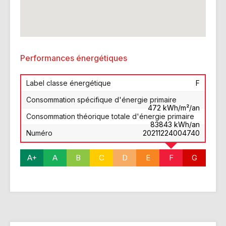
Performances énergétiques
Label classe énergétique
F
Consommation spécifique d'énergie primaire
472 kWh/m²/an
Consommation théorique totale d'énergie primaire
83843 kWh/an
Numéro
20211224004740
A+
A
B
C
D
E
F
G