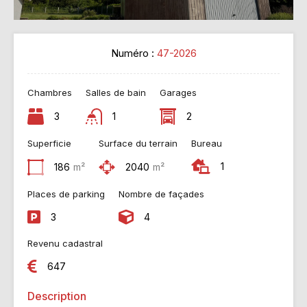
Numéro :
47-2026
Chambres
Salles de bain
Garages
3
1
2
Superficie
Surface du terrain
Bureau
1
186
m²
2040
m²
Places de parking
Nombre de façades
3
4
Revenu cadastral
647
Description