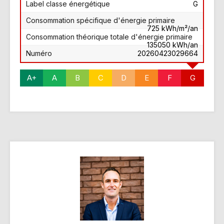
Label classe énergétique
G
Consommation spécifique d'énergie primaire
725 kWh/m²/an
Consommation théorique totale d'énergie primaire
135050 kWh/an
Numéro
20260423029664
A+
A
B
C
D
E
F
G