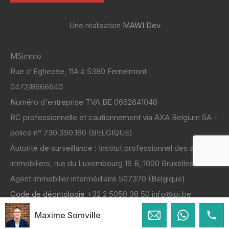
Une réalisation
MAWI Dev
MSimmo
Rue d'Eghezée, 11A à 5380 Fernelmont
0472/8666640
Numéro d'entreprise TVA BE 0662641048
RC professionnelle et cautionnement via AXA Belgium SA -
police n° 730.390.160 (BELGIQUE)
Autorité de surveillance : Institut professionnel des agents
immobiliers, rue du Luxembourg 16 B, 1000 Bruxelles
Code de déontologie
+32 2 5050 38 50 info@ipi.be
Maxime Somville