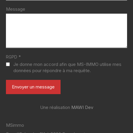
Message
*
RGPD
Je donne mon accord afin que MS-IMMO utilise mes
données pour répondre à ma requête.
Une réalisation
MAWI Dev
MSimmo