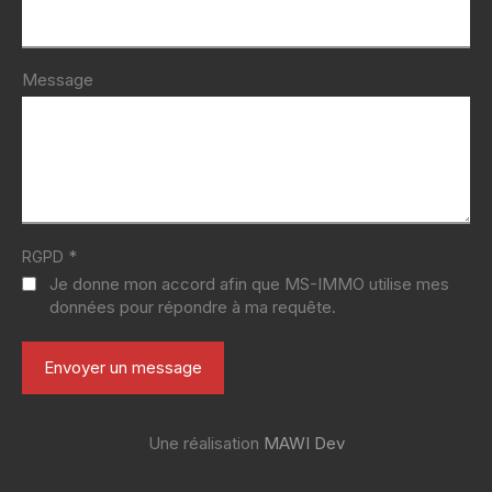
Message
*
RGPD
Je donne mon accord afin que MS-IMMO utilise mes
données pour répondre à ma requête.
Une réalisation
MAWI Dev