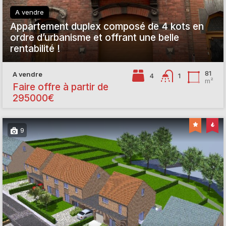
A vendre
Appartement duplex composé de 4 kots en
ordre d’urbanisme et offrant une belle
rentabilité !
81
A vendre
4
1
m²
Faire offre à partir de
295000€
9