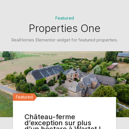
Featured
Properties One
RealHomes Elementor widget for featured properties.
Featured
Featured
Featured
Château-ferme
Terrain à bâtir de 66
Villa 4 façades
d’exception sur plus
ares 84 ca avec permis
entièrement rénovée
d’un hectare à Wartet !
d’urbanisme octroyé
avec vue exceptionnelle