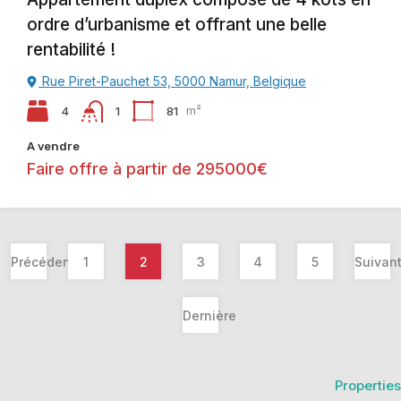
ordre d’urbanisme et offrant une belle
rentabilité !
Rue Piret-Pauchet 53, 5000 Namur, Belgique
4
81
m²
1
A vendre
Faire offre à partir de 295000€
Précédent
1
2
3
4
5
Suivan
Dernière
Properties