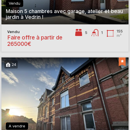
Vendu
Maison 5 chambres avec garage, atelier et beau
jardin à Vedrin !
155
Vendu
5
1
m²
Faire offre à partir de
265000€
24
A vendre