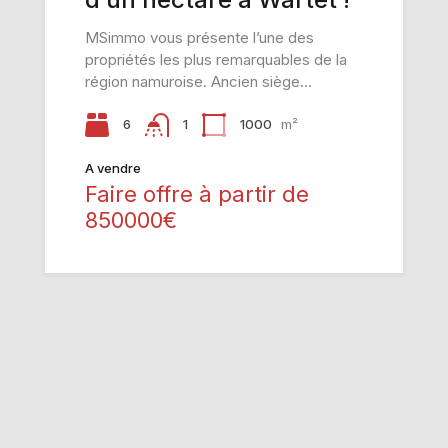
pour 9 maisons à
sur la vallée, 3
Éghezée !
chambres, 2 bureaux, 2
MSimmo vous présente l’une des
garages et immense
propriétés les plus remarquables de la
grenier aménageable
région namuroise. Ancien siège…
sur près de 28 ares !
6
1000
m²
1
A vendre
A vendre
Faire offre à partir de
Faire offre à partir de
850000€
495000€
3
202
m²
1
A vendre
Faire offre à partir de
495000€