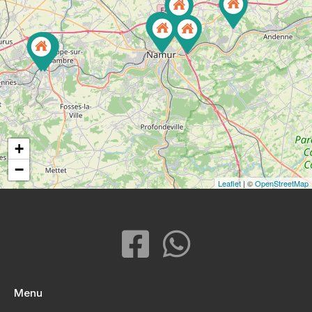
+
−
Leaflet
| ©
OpenStreetMap
Menu