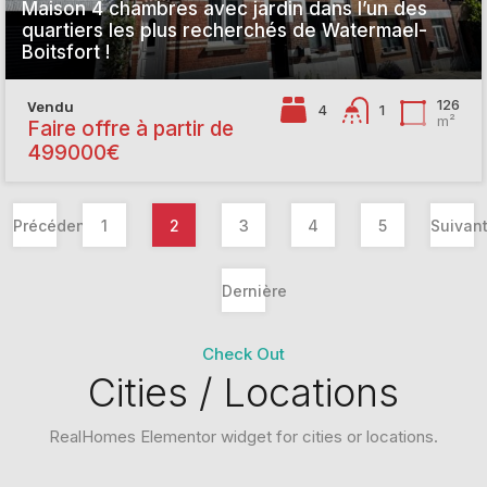
Maison 4 chambres avec jardin dans l’un des
quartiers les plus recherchés de Watermael-
Boitsfort !
126
Vendu
4
1
m²
Faire offre à partir de
499000€
Précédent
1
2
3
4
5
Suivan
Dernière
Check Out
Cities / Locations
RealHomes Elementor widget for cities or locations.