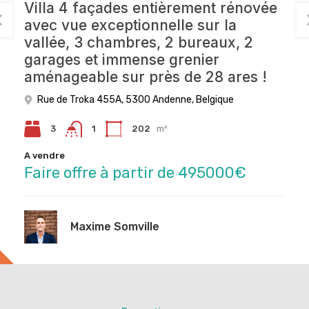
Villa 4 façades entièrement rénovée
Terrain à bâtir de 66 ares 84 ca avec
Terrain à bâtir avec garage sur les
avec vue exceptionnelle sur la
permis d’urbanisme octroyé pour 9
hauteurs d’Andenne !
vallée, 3 chambres, 2 bureaux, 2
maisons à Éghezée !
Rue de Perwez 104, 5300 Andenne, Belgique
garages et immense grenier
Rue sous la Vaux 35, 5310 Éghezée, Belgique
aménageable sur près de 28 ares !
A vendre
Faire offre à partir de 75000€
A vendre
Rue de Troka 455A, 5300 Andenne, Belgique
Faire offre à partir de 495000€
3
202
m²
1
Maxime Somville
A vendre
Maxime Somville
Faire offre à partir de 495000€
Maxime Somville