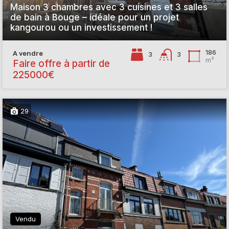
Maison 3 chambres avec 3 cuisines et 3 salles
de bain à Bouge – idéale pour un projet
kangourou ou un investissement !
186
A vendre
3
3
m²
Faire offre à partir de
225000€
29
Vendu