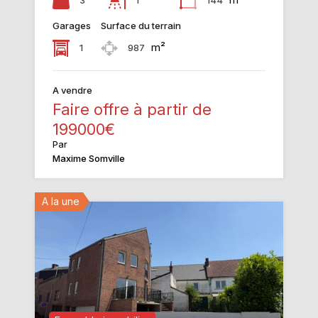
Garages
Surface du terrain
m²
1
987
A vendre
Faire offre à partir de
199000€
Par
Maxime Somville
A la une