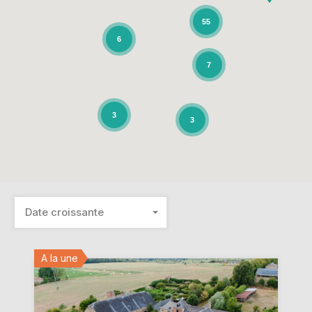
55
6
7
3
3
Date croissante
A la une