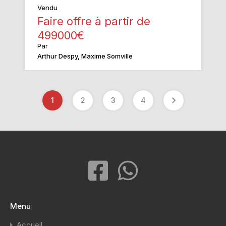
Vendu
Faire offre à partir de
499000€
Par
Arthur Despy, Maxime Somville
1
2
3
4
Menu
Accueil