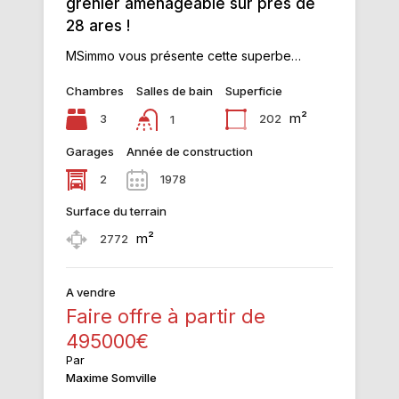
grenier aménageable sur près de
28 ares !
MSimmo vous présente cette superbe…
Chambres
Salles de bain
Superficie
m²
3
202
1
Garages
Année de construction
2
1978
Surface du terrain
m²
2772
A vendre
Faire offre à partir de
495000€
Par
Maxime Somville