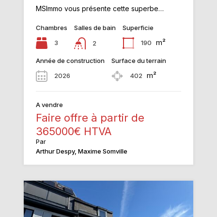
MSImmo vous présente cette superbe…
Chambres
Salles de bain
Superficie
m²
3
190
2
Année de construction
Surface du terrain
m²
2026
402
A vendre
Faire offre à partir de
365000€ HTVA
Par
Arthur Despy, Maxime Somville