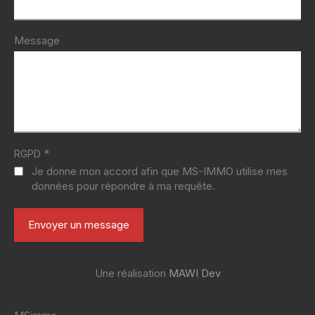
Message
*
RGPD
Je donne mon accord afin que MS-IMMO utilise mes
données pour répondre à ma requête.
Une réalisation
MAWI Dev