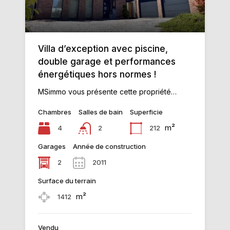
Villa d’exception avec piscine,
double garage et performances
énergétiques hors normes !
MSimmo vous présente cette propriété…
Chambres
Salles de bain
Superficie
m²
4
212
2
Garages
Année de construction
2
2011
Surface du terrain
m²
1412
Vendu