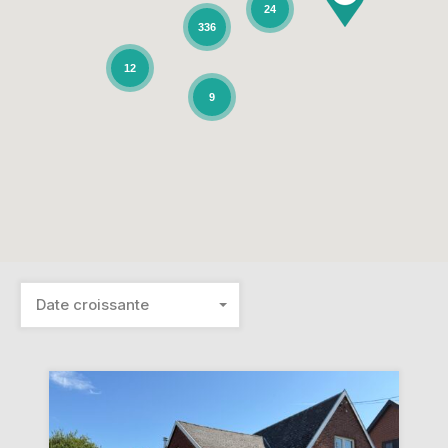
24
336
12
9
Date croissante