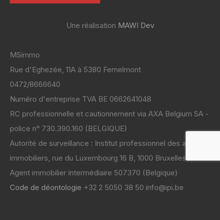
Une réalisation
MAWI Dev
MSimmo
Rue d'Eghezée, 11A à 5380 Fernelmont
0472/8666640
Numéro d'entreprise TVA BE 0662641048
RC professionnelle et cautionnement via AXA Belgium SA -
police n° 730.390.160 (BELGIQUE)
Autorité de surveillance : Institut professionnel des agents
immobiliers, rue du Luxembourg 16 B, 1000 Bruxelles
Code de déontologie
+32 2 5050 38 50 info@ipi.be